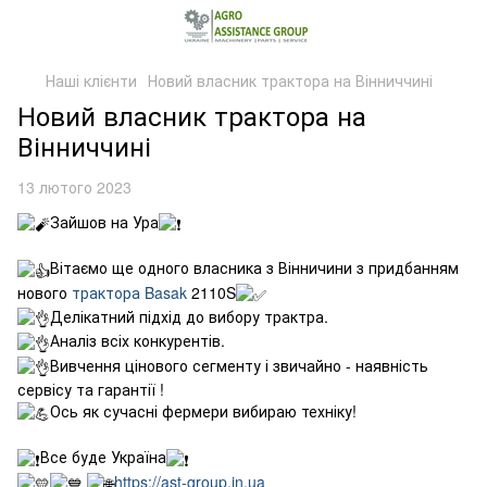
Наші клієнти
Новий власник трактора на Вінниччині
Новий власник трактора на
Вінниччині
13 лютого 2023
Зайшов на Ура
Вітаємо ще одного власника з Вінничини з придбанням
нового
трактора Basak
2110S
Делікатний підхід до вибору трактра.
Аналіз всіх конкурентів.
Вивчення цінового сегменту і звичайно - наявність
сервісу та гарантії !
Ось як сучасні фермери вибираю техніку!
Все буде Україна
https://ast-group.in.ua