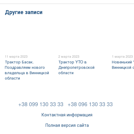
Другие записи
11 марта 2023
2 марта 2023
1 марта 2023
Трактор Басак.
Трактор YTO в
Новенький 
Поздравляем нового
Днепропетровской
Винницкой 
владельца в Винницкой
области
области
+38 099 130 33 33
+38 096 130 33 33
Контактная информация
Полная версия сайта