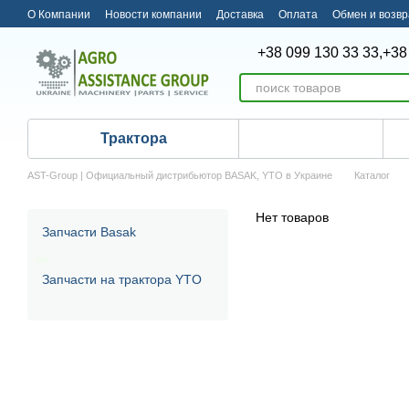
Перейти к основному контенту
О Компании
Новости компании
Доставка
Оплата
Обмен и возвр
+38 099 130 33 33,
+38
Трактора
AST-Group | Официальный дистрибьютор BASAK, YTO в Украине
Каталог
Нет товаров
Запчасти Basak
Запчасти на трактора YTO