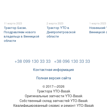
11 марта 2023
2 марта 2023
1 марта 2023
Трактор Басак.
Трактор YTO в
Новенький 
Поздравляем нового
Днепропетровской
Винницкой 
владельца в Винницкой
области
области
+38 099 130 33 33
+38 096 130 33 33
Контактная информация
Полная версия сайта
© 2017—2026
Трактора YTO-Basak
Оригинальные запчасти YTO-Basak
Собственный склад запчастей YTO-Basak
Квалифицированный сервис и ремонт YTO-Basak