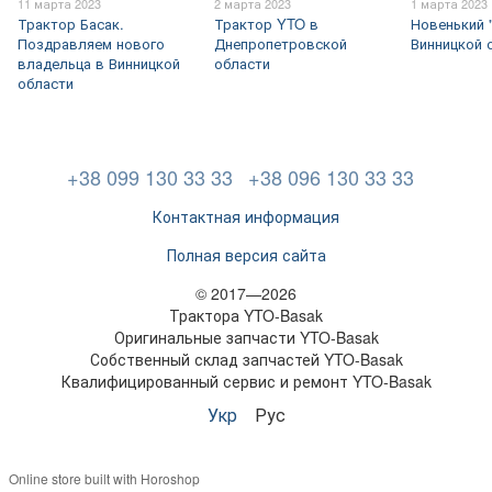
11 марта 2023
2 марта 2023
1 марта 2023
Трактор Басак.
Трактор YTO в
Новенький 
Поздравляем нового
Днепропетровской
Винницкой 
владельца в Винницкой
области
области
+38 099 130 33 33
+38 096 130 33 33
Контактная информация
Полная версия сайта
© 2017—2026
Трактора YTO-Basak
Оригинальные запчасти YTO-Basak
Собственный склад запчастей YTO-Basak
Квалифицированный сервис и ремонт YTO-Basak
Укр
Рус
Online store built with Horoshop