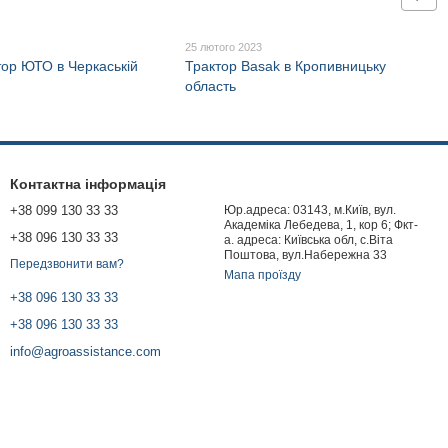
25 лютого 2023
тор ЮТО в Черкаській
Трактор Basak в Кропивницьку
область
Контактна інформація
+38 099 130 33 33
Юр.адреса: 03143, м.Київ, вул.
Академіка Лебедева, 1, кор 6; Фкт-
+38 096 130 33 33
а. адреса: Київська обл, с.Віта
Поштова, вул.Набережна 33
Передзвонити вам?
Мапа проїзду
+38 096 130 33 33
+38 096 130 33 33
info@agroassistance.com