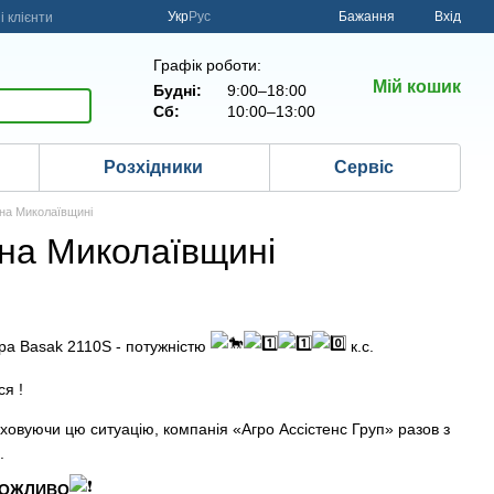
Укр
Рус
Бажання
Вхід
 клієнти
Графік роботи:
Мій кошик
Будні:
9:00–18:00
Сб:
10:00–13:00
Розхідники
Сервіс
 на Миколаївщині
 на Миколаївщині
ора Basak 2110S - потужністю
к.с.
ся !
ховуючи цю ситуацію, компанія «Агро Ассістенс Груп» разов з
.
ОЖЛИВО