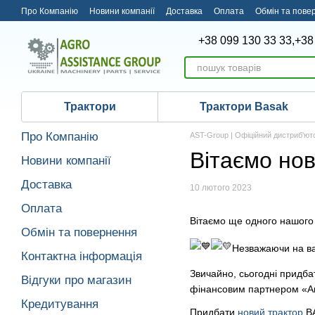
Перейти до основного контенту
Про Компанію
Новини компанії
Доставка
Оплата
Обмін та пове
+38 099 130 33 33,
+38
Трактори
Трактори Basak
Про Компанію
AST-Group | Офіційний дистриб'ют
Вітаємо но
Новини компанії
Доставка
10 лютого 2023
Оплата
Вітаємо ще одного нашого 
Обмін та повернення
Незважаючи на важ
Контактна інформація
Звичайно, сьогодні придба
Відгуки про магазин
фінансовим партнером «Акт
Кредитування
Придбати
новий трактор
BA