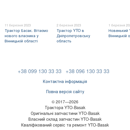
11 березня 2023
2 березня 2023
1 березня 20
Трактор Басак. Вітаємо
Трактор YTO в
Новенький 
нового власника у
Дніпропетровську
Вінницькій 
Вінницькій області
область
+38 099 130 33 33
+38 096 130 33 33
Контактна інформація
Повна версія сайту
© 2017—2026
Трактора YTO-Basak
Оригінальні запчастини YTO-Basak
Власний склад запчастин YTO-Basak
Кваліфікований сервіс та ремонт YTO-Basak