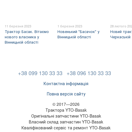
11 березня 2023
1 березня 2023
28 лютого 20
Трактор Басак. Вітаємо
Новенький "Басачок" у
Новий тра
нового власника у
Вінницькій області
Черкаській 
Вінницькій області
+38 099 130 33 33
+38 096 130 33 33
Контактна інформація
Повна версія сайту
© 2017—2026
Трактора YTO-Basak
Оригінальні запчастини YTO-Basak
Власний склад запчастин YTO-Basak
Кваліфікований сервіс та ремонт YTO-Basak