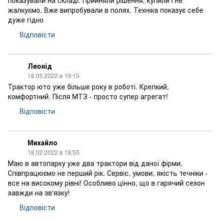
показували на складі. Прийняли рішення, купили і не
жалкуємо. Вже випробували в полях. Техніка показує себе
дуже гідно
Відповісти
Леонід
18.05.2022 в 19:15
Трактор юто уже більше року в роботі. Крепкий,
комфортний. Після МТЗ - просто супер агрегат!
Відповісти
Михайло
18.02.2022 в 18:55
Маю в автопарку уже два трактори від даної фірми.
Співпрацюємо не перший рік. Сервіс, умови, якість течніки -
все на високому рівні! Особливо цінно, що в гарячий сезон
завжди на зв'язку!
Відповісти