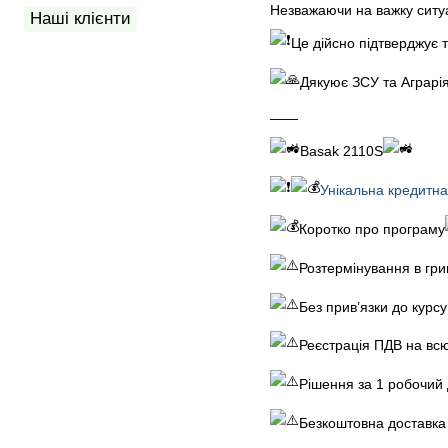
Незважаючи на важку ситуа
Наші клієнти
Це дійсно підтверджує т
Дякуює ЗСУ та Аграрі
——
Basak 2110S
Унікальна кредитн
Коротко про програму
Розтермінування в грив
Без прив’язки до курсу
Реєстрація ПДВ на всю
Рішення за 1 робочий 
Безкоштовна доставка п