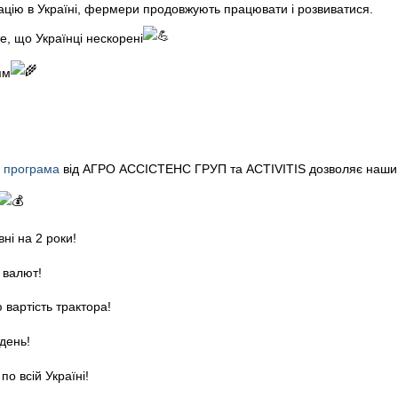
цію в Україні, фермери продовжують працювати і розвиватися.
е, що Українці нескорені
ям
а програма
від АГРО АССІСТЕНС ГРУП та ACTIVITIS дозволяє нашим
ні на 2 роки!
 валют!
 вартість трактора!
день!
о всій Україні!