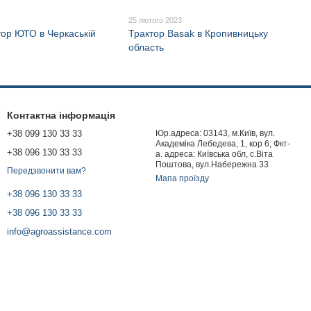
25 лютого 2023
тор ЮТО в Черкаській
Трактор Basak в Кропивницьку
область
Контактна інформація
+38 099 130 33 33
Юр.адреса: 03143, м.Київ, вул.
Академіка Лебедева, 1, кор 6; Фкт-
+38 096 130 33 33
а. адреса: Київська обл, с.Віта
Поштова, вул.Набережна 33
Передзвонити вам?
Мапа проїзду
+38 096 130 33 33
+38 096 130 33 33
info@agroassistance.com