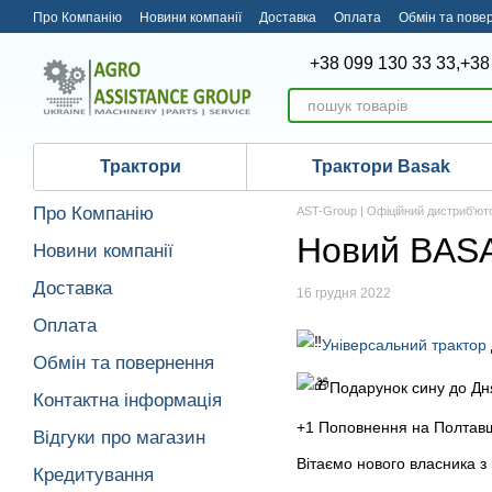
Перейти до основного контенту
Про Компанію
Новини компанії
Доставка
Оплата
Обмін та пове
+38 099 130 33 33,
+38
Трактори
Трактори Basak
Про Компанію
AST-Group | Офіційний дистриб'ют
Новий BASA
Новини компанії
Доставка
16 грудня 2022
Оплата
Універсальний трактор
Обмін та повернення
Подарунок сину до Дн
Контактна інформація
+1 Поповнення на Полтавщ
Відгуки про магазин
Вітаємо нового власника 
Кредитування