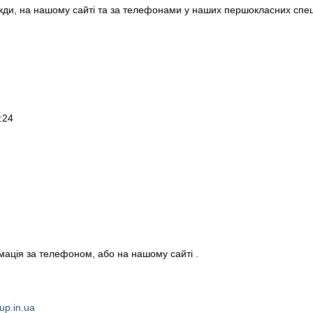
вжди, на нашому сайті та за телефонами у наших першокласних спеці
:24
мація за телефоном, або на нашому сайті .
oup.in.ua