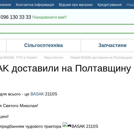
рнення
Контактна інформація
Відгуки про магазин
Кредитування
Наші
 096 130 33 33
Передзвонити вам?
Сільгосптехніка
Запчастини
ор BASAK, YTO в Україні
Наші клієнти
Новий BASAK доставили на Полтавщину
K доставили на Полтавщину
для всього - це
BASAK
2110S
я Святого Миколая!
ині!
з придбанням чудового трактора
BASAK 2110S