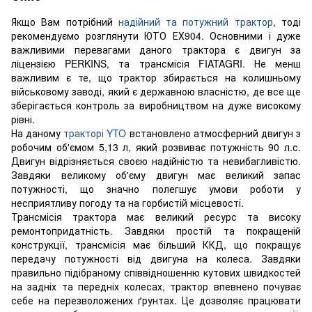
Якщо Вам потрібний
надійний та потужний трактор
, тоді
рекомендуємо розглянути ЮТО ЕХ904. Основними і дуже
важливими перевагами даного трактора є двигун за
ліцензією PERKINS, та трансмісія FIATAGRI. Не менш
важливим є те, що трактор збирається на колишньому
військовому заводі, який є державною власністю, де все ще
зберігається контроль за виробництвом на дуже високому
рівні.
На даному
тракторі YTO
встановлено атмосферний двигун з
робочим об'ємом 5,13 л, який розвиває потужність 90 л.с.
Двигун відрізняється своєю надійністю та невибагливістю.
Завдяки великому об'єму двигун має великий запас
потужності, що значно полегшує умови роботи у
несприятливу погоду та на горбистій місцевості.
Трансмісія трактора має великий ресурс та високу
ремонтопридатність. Завдяки простій та покращеній
конструкції, трансмісія має більший ККД, що покращує
передачу потужності від двигуна на колеса. Завдяки
правильно підібраному співвідношенню кутових швидкостей
на задніх та передніх колесах, трактор впевнено почуває
себе на перезволожених ґрунтах. Це дозволяє працювати