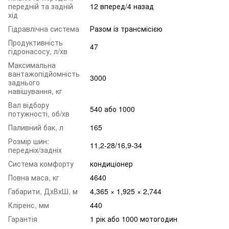
передній та задній
12 вперед/4 назад
хід
Гідравлічна система
Разом із трансмісією
Продуктивність
47
гідронасосу, л/хв
Максимальна
вантажопідйомність
3000
заднього
навішування, кг
Вал відбору
540 або 1000
потужності, об/хв
Паливний бак, л
165
Розмір шин:
11,2-28/16,9-34
передніх/задніх
Система комфорту
кондиціонер
Повна маса, кг
4640
Габарити, ДхВхШ, м
4,365 × 1,925 × 2,744
Кліренс, мм
440
Гарантія
1 рік або 1000 мотогодин