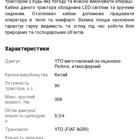
трактором у будь-яку погоду та вчасно виконувати операції.
Кабіна даного трактора обладнана LED-світлом та зручним
сидінням. Отоплювач кабіни допоможе працювати
оператору в теплі та комфорті. Велика площа засклення
гарантує гарну видимість та огляд під час роботи біля
природних та господарських об'єктів.
Характеристики
Двигун
YTO виготовлений за ліцензією
Perkins, атмосферний
Країна виробництва
Китай
Потужність
90
трактора, к.с.
Макс. крутний
308
момент, Нм
Об'єм двигуна/
кількість циліндрів,
5,3/4
л
Трансмісія
YTO (FIAT AGRI)
Кількість передач,