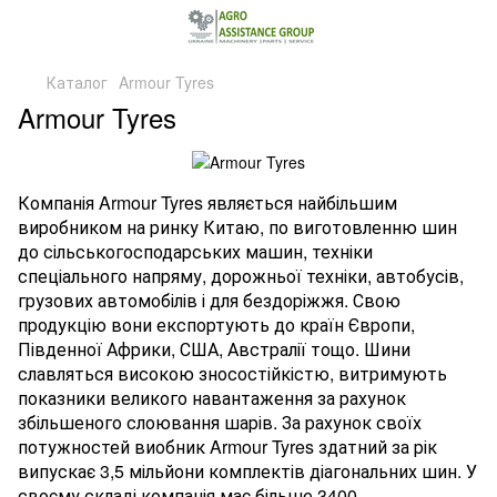
Каталог
Armour Tyres
Armour Tyres
Компанія Armour Tyres являється найбільшим
виробником на ринку Китаю, по виготовленню шин
до сільськогосподарських машин, техніки
спеціального напряму, дорожньої техніки, автобусів,
грузових автомобілів і для бездоріжжя. Свою
продукцію вони експортують до країн Європи,
Південної Африки, США, Австралії тощо. Шини
славляться високою зносостійкістю, витримують
показники великого навантаження за рахунок
збільшеного слоювання шарів. За рахунок своїх
потужностей виобник Armour Tyres здатний за рік
випускає 3,5 мільйони комплектів діагональних шин. У
своєму складі компанія має більше 3400