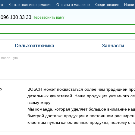
ат
Контактная информация
Отзывы о магазине
Кредитование
Наши 
 096 130 33 33
Перезвонить вам?
Сельхозтехника
Запчасти
Bosch - yto
BOSCH может похвастаться более чем традицией про
дизельных двигателей. Наша продукция уже много ле
всему миру.
Мы команда, которая уделяет большое внимание наш
быстрой доставке продукции и постоянном расширен
клиентам нужны качественные продукты, поэтому с 
проверкой мы сохраняем полный контроль над наши