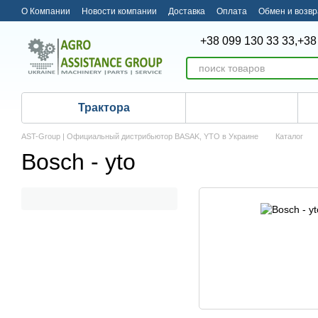
Перейти к основному контенту
О Компании
Новости компании
Доставка
Оплата
Обмен и возвр
+38 099 130 33 33,
+38
Трактора
AST-Group | Официальный дистрибьютор BASAK, YTO в Украине
Каталог
Bosch - yto